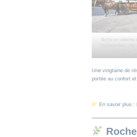
Sortie en calèche
Rochecorbon près 
Clos Saint V
Une vingtaine de rési
portée au confort e
En savoir plus :
Rochec