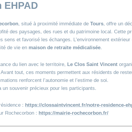
en EHPAD
hecorbon
, situé à proximité immédiate de
Tours
, offre un déc
rofité des paysages, des rues et du patrimoine local. Cette 
es sens et favorisé les échanges. L’environnement extérieur
lité de vie en
maison de retraite médicalisée
.
ance du lien avec le territoire,
Le Clos Saint Vincent
organi
. Avant tout, ces moments permettent aux résidents de reste
imations renforcent l’autonomie et l’estime de soi.
a un souvenir précieux pour les participants.
résidence :
https://clossaintvincent.fr/notre-residence-
sur Rochecorbon :
https://mairie-rochecorbon.fr/