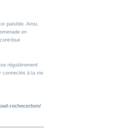
or paisible. Ainsi,
promenade en
 contribue
se régulièrement
r connectés à la vie
ehpad-rochecorbon/