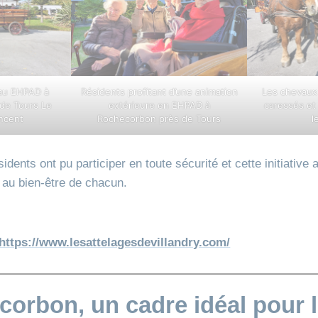
 au EHPAD à
Résidents profitant d’une animation
Les chevaux 
de Tours Le
extérieure en EHPAD à
caressés et
incent
Rochecorbon près de Tours
l
dents ont pu participer en toute sécurité et cette initiative a 
t au bien‑être de chacun.
https://www.lesattelagesdevillandry.com/
orbon, un cadre idéal pour 