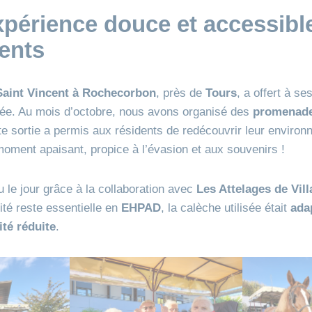
périence douce et accessibl
ents
aint Vincent à Rochecorbon
, près de
Tours
, a offert à se
ée. Au mois d’octobre, nous avons organisé des
promenade
ette sortie a permis aux résidents de redécouvrir leur enviro
ment apaisant, propice à l’évasion et aux souvenirs !
u le jour grâce à la collaboration avec
Les Attelages de Vil
ité reste essentielle en
EHPAD
, la calèche utilisée était
ada
té réduite
.