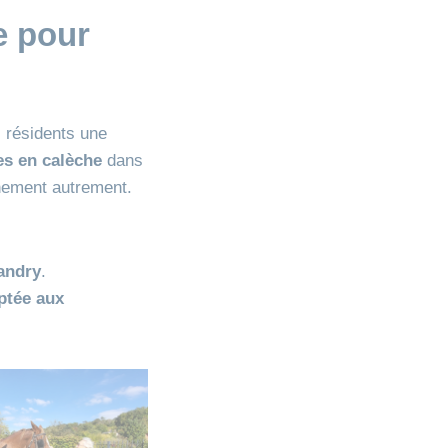
e pour
s résidents une
s en calèche
dans
nnement autrement.
landry
.
ptée aux