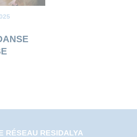
025
 DANSE
SE
E RÉSEAU RESIDALYA