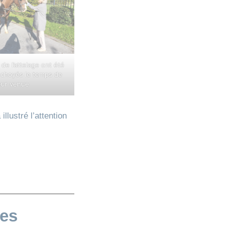
de l’attelage ont été
 choyés le temps de
eur venue
illustré l’attention
les