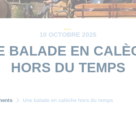
10 OCTOBRE 2025
E BALADE EN CALÈ
HORS DU TEMPS
ments
Une balade en calèche hors du temps