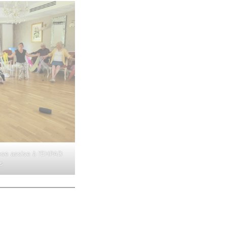
nse assise à l’EHPAD
s