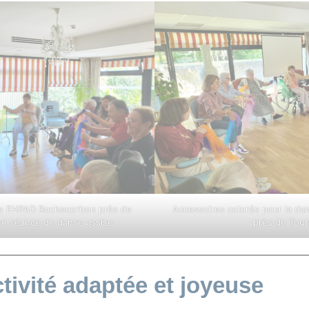
re EHPAD Rochecorbon près de
Accessoires colorés pour la da
ne séance de danse assise
près de Tour
tivité adaptée et joyeuse