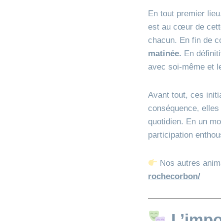
En tout premier lie
est au cœur de cette
chacun. En fin de 
matinée.
En définit
avec soi-même et le
Avant tout, ces init
conséquence, elles 
quotidien. En un mot
participation enthou
Nos autres anim
rochecorbon/
L’impo