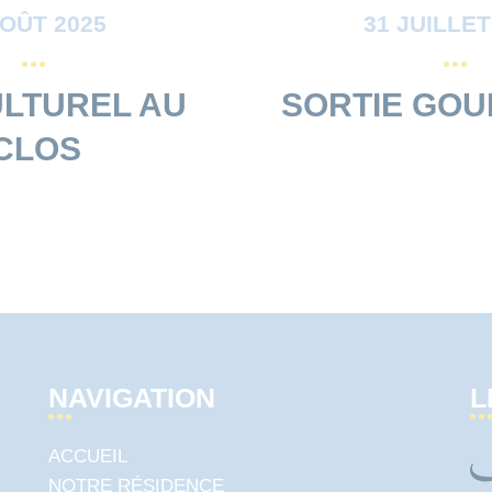
AOÛT 2025
31 JUILLET
ULTUREL AU
SORTIE GO
CLOS
NAVIGATION
L
ACCUEIL
NOTRE RÉSIDENCE