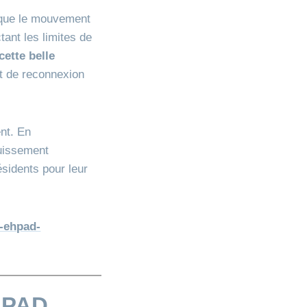
que le mouvement
tant les limites de
cette belle
et de reconnexion
ent. En
ouissement
ésidents pour leur
s-ehpad-
HPAD