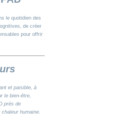
ns le quotidien des
ognitives, de créer
ensables pour offrir
ours
t et paisible, à
 le bien-être,
AD près de
t chaleur humaine.