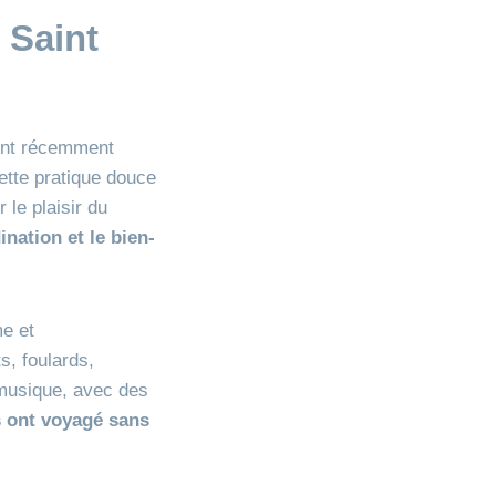
 Saint
 ont récemment
cette pratique douce
 le plaisir du
nation et le bien-
me et
s, foulards,
 musique, avec des
s ont voyagé sans