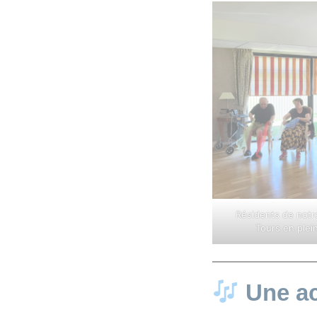
Résidents de not
Tours en plei
Une ac