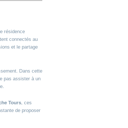
re résidence
stent connectés au
ions et le partage
issement. Dans cette
e pas assister à un
e.
che Tours
, ces
nstante de proposer