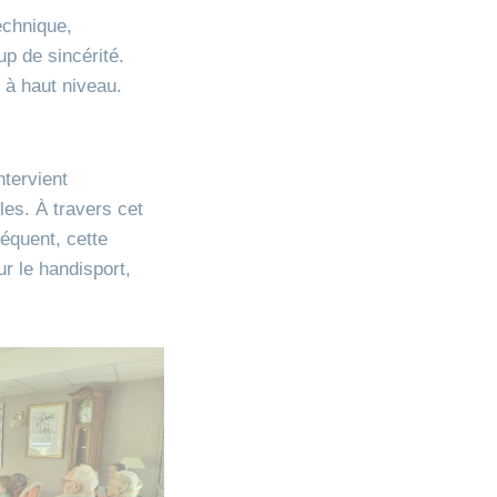
echnique,
up de sincérité.
 à haut niveau.
ntervient
les. À travers cet
équent, cette
r le handisport,