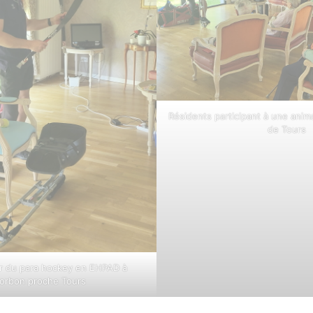
Résidents participant à une anim
de Tours
r du para hockey en EHPAD à
orbon proche Tours