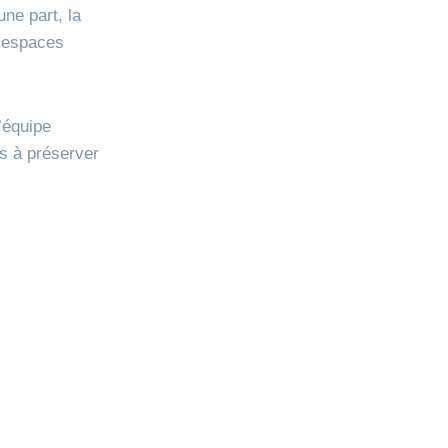
une part, la
d’espaces
L’équipe
ns à préserver