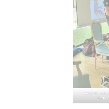
Rencontre autou
Rochec