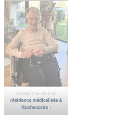
Activité bien-être en
résidence médicalisée à
Rochecorbo
n