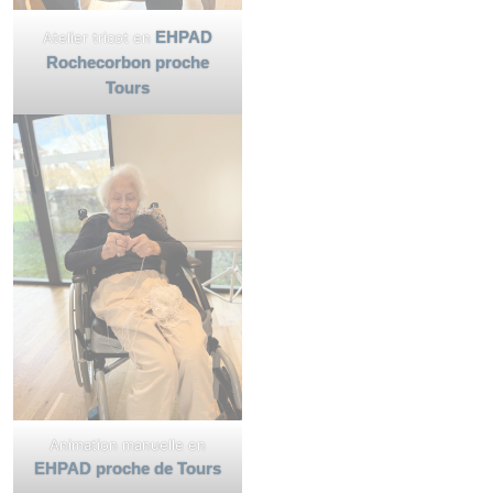
EHPAD
Atelier tricot en
Rochecorbon proche
Tours
Animation manuelle en
EHPAD proche de Tours