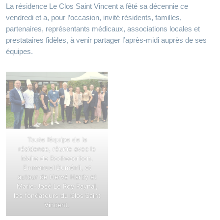
La résidence Le Clos Saint Vincent a fêté sa décennie ce
vendredi et a, pour l’occasion, invité résidents, familles,
partenaires, représentants médicaux, associations locales et
prestataires fidèles, à venir partager l’après-midi auprès de ses
équipes.
Toute l’équipe de la
résidence, réunie avec le
Maire de Rochecorbon,
Emmanuel Duménil, et
autour de Hervé Hardy et
Marie-José Le Roy Raynal,
les fondateurs du Clos Saint
Vincent.