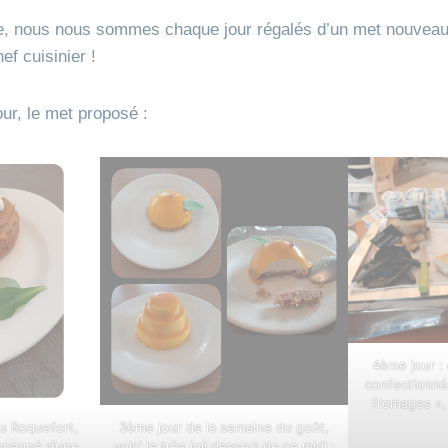
e, nous nous sommes chaque jour régalés d’un met nouveau
f cuisinier !
ur, le met proposé :
4ème jour :
confectionné
fromages »,
au Roquefort,
3ème jour de la semaine du goût,
mpagné d’une
voici le très joli dessert de ce midi :