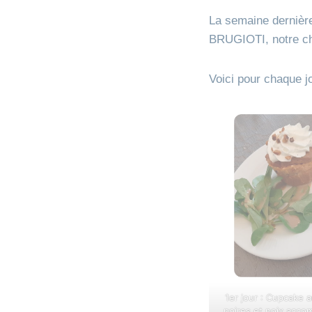
La semaine dernièr
BRUGIOTI, notre che
Voici pour chaque jo
1er jour : Cupcake 
poires et noix acco