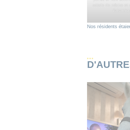
salade de mâche et s
Balsamiq
Nos résidents étaie
D'AUTR