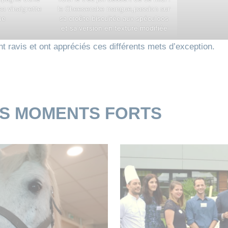
a vinaigrette
le Cheesecake mangue,passion sur
ue
sa croûte biscuitée aux spéculoos
et sa version en texture modifiée
nt ravis et ont appréciés ces différents mets d’exception.
ES MOMENTS FORTS