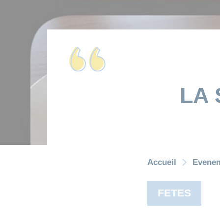
LA 
Accueil
Evene
FETES