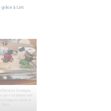
 grâce à Loïc
 différents fromages
s par « La balade des
 fromagerie située à
Bléré.